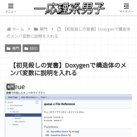
積雲が映像制作したMV『RANGEFINDER』公開中
メニュー
サイドバー
ホーム
専門
【初見殺しの覚書】Doxygenで構造体
のメンバ変数に説明を入れる
専門
88IO
【初見殺しの覚書】Doxygenで構造体のメ
ンバ変数に説明を入れる
専門