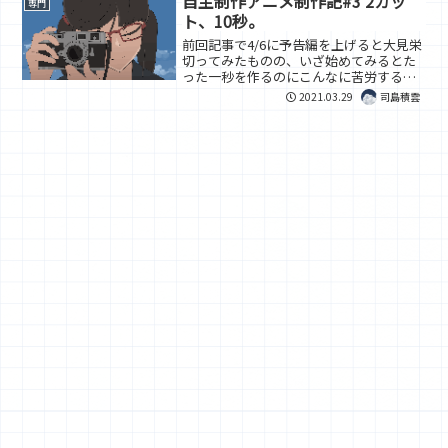
自主制作アニメ制作記#3 2カッ
専門
ト、10秒。
前回記事で4/6に予告編を上げると大見栄
切ってみたものの、いざ始めてみるとた
った一秒を作るのにこんなに苦労すると
は。まあそれでも進捗は上がったので語
2021.03.29
司島積雲
っていきます。とりあえず完成品はこち
ら。制作過程3/24明朝体でそれっぽいラ
ストかっと作って...