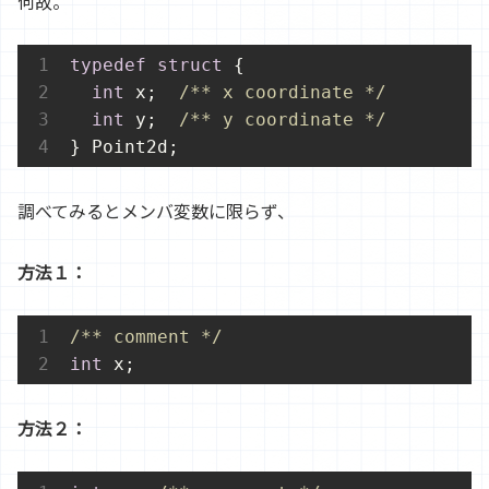
何故。
typedef
struct
 {
int
 x;  
/** x coordinate */
int
 y;  
/** y coordinate */
} Point2d;
調べてみるとメンバ変数に限らず、
方法１：
/** comment */
int
 x;
方法２：