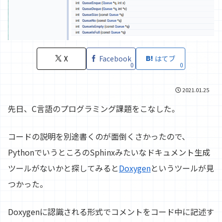
X
Facebook
はてブ
0
0
2021.01.25
先日、C言語のプログラミング課題をこなした。
コードの説明を別途書くのが面倒くさかったので、
PythonでいうところのSphinxみたいなドキュメント生成
ツールがないかと探してみると
Doxygen
というツールが見
つかった。
Doxygenに認識される形式でコメントをコード中に記述す