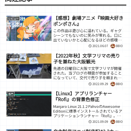
【感想】劇場アニメ『映画大好き
レビュー
ポンポさん』
この作品は遊び心に溢れている。ギャグ
シーンでもないのに笑みが零れる。口に
出ていないかと心配になるほどの感嘆を
覚えた。まず面白いのは場面繋ぎだ。映
2021.06.07
88IO
画の撮影手法といったものに詳しくもな
いが、良い意味で既視感を覚える場面遷
【2022年秋】文学フリマの売り
イベント
移にはニヤニヤする。雨の...
子を兼ねた大阪観光
先週の日曜日に大阪で文学フリマが開催
された。当ブログの積雲が参加すること
になっていて、交代で売り子を頼まれて
たので前日入りして大阪観光をすること
2022.09.29
88IO
にした。交通費は新幹線代をケチって行
き帰りバスを使ったので往復6,000円程
【Linux】アプリランチャー
専門
度。女性優先なのは良...
『Rofi』の背景色修正
Manjaro Linux 21.1.2 PahvoのAwesome
Editionに標準インストールされているア
プリケーションランチャー『Rofi』。あ
いまい検索によるファイルやアプリの絞
2021.09.09
88IO
り込みが出来る便利ツールだ。これの背
景色が前回の更...