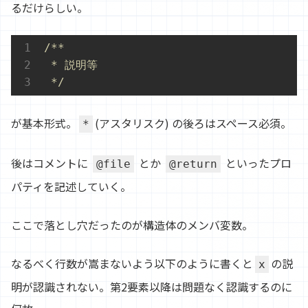
るだけらしい。
/**

 * 説明等

 */
が基本形式。
(アスタリスク) の後ろはスペース必須。
*
後はコメントに
とか
といったプロ
@file
@return
パティを記述していく。
ここで落とし穴だったのが構造体のメンバ変数。
なるべく行数が嵩まないよう以下のように書くと
の説
x
明が認識されない。第2要素以降は問題なく認識するのに