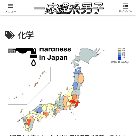
積雲が映像制作したMV『RANGEFINDER』公開中
メニュー
サイドバー
化学
専門