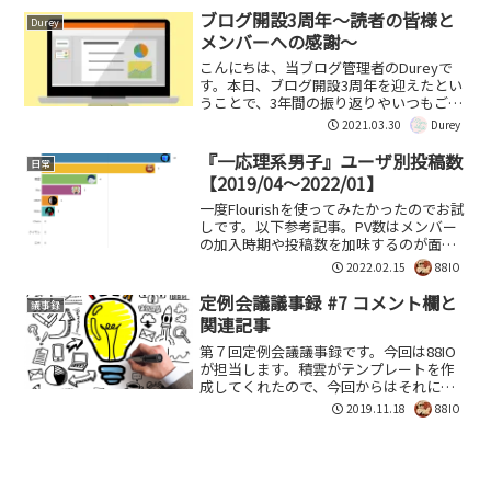
ブログ開設3周年～読者の皆様と
Durey
メンバーへの感謝～
こんにちは、当ブログ管理者のDureyで
す。本日、ブログ開設3周年を迎えたとい
うことで、3年間の振り返りやいつもご愛
読してくださっている読者の皆様と私に
2021.03.30
Durey
協力してくれているメンバーのみんなに
感謝の気持ちを自分なりに述べたいと思
『一応理系男子』ユーザ別投稿数
日常
います。
【2019/04〜2022/01】
一度Flourishを使ってみたかったのでお試
しです。以下参考記事。PV数はメンバー
の加入時期や投稿数を加味するのが面倒
だったので、今回はユーザ別投稿記事総
2022.02.15
88IO
数また月間投稿数をグラフ化しました。
2019年3月末のメンバー紹介記事以降を対
定例会議議事録 #7 コメント欄と
議事録
象にし...
関連記事
第７回定例会議議事録です。今回は88IO
が担当します。積雲がテンプレートを作
成してくれたので、今回からはそれに従
って進めていきます。
2019.11.18
88IO