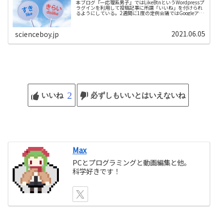
本ブログ『一応理系男子』ではLikeBtnというWordpressプ
ラグインを利用して投稿記事に所謂「いいね」を付けられ
るようにしている。2週間に1度の定例会議ではGoogleアナ
リティクスによるビュー数を集計しているが、こちらは手
をつけて...
2021.06.05
scienceboy.jp
2
いいね
必ずしもいいとはいえないね
Max
PCとプログラミングと動画編集と他。
科学好きです！