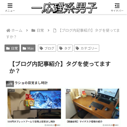
積雲が映像制作したMV『RANGEFINDER』公開中
メニュー
サイドバー
ホーム
日常
【ブログ内記事紹介】タグを使ってま
すか？
日常
Max
ブログ
タグ
カテゴリー
【ブログ内記事紹介】タグを使ってます
か？
日常