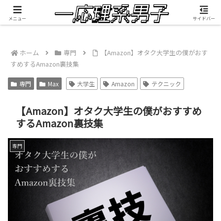
積雲が映像制作したMV『RANGEFINDER』公開中
メニュー
サイドバー
ホーム
専門
【Amazon】オタク大学生の僕がおす
すめするAmazon裏技集
専門
Max
大学生
Amazon
テクニック
【Amazon】オタク大学生の僕がおすすめ
するAmazon裏技集
専門