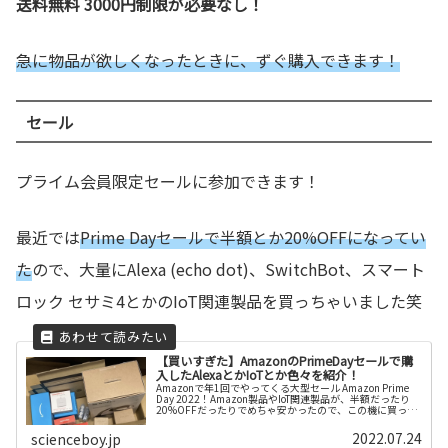
送料無料 3000円制限が必要なし！
急に物品が欲しくなったときに、ずぐ購入できます！
セール
プライム会員限定セールに参加できます！
最近では
Prime Dayセールで半額とか20%OFFになってい
た
ので、大量にAlexa (echo dot)、SwitchBot、スマート
ロック セサミ4とかのIoT関連製品を買っちゃいました笑
【買いすぎた】AmazonのPrimeDayセールで購
入したAlexaとかIoTとか色々を紹介！
Amazonで年1回でやってくる大型セール Amazon Prime
Day 2022！Amazon製品やIoT関連製品が、半額だったり
20%OFFだったりでめちゃ安かったので、この機に買っち
ゃいました！いや～やべえっす、ってのを写真ととも...
2022.07.24
scienceboy.jp