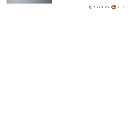
だ。朝食を食べに体を起こしたところ、
明らかに昨日ほどの気怠さがない。目の
2022.08.05
88IO
疲れも強く感じなくて嬉しくなった。幻
の０日目を含めた４日間に及...