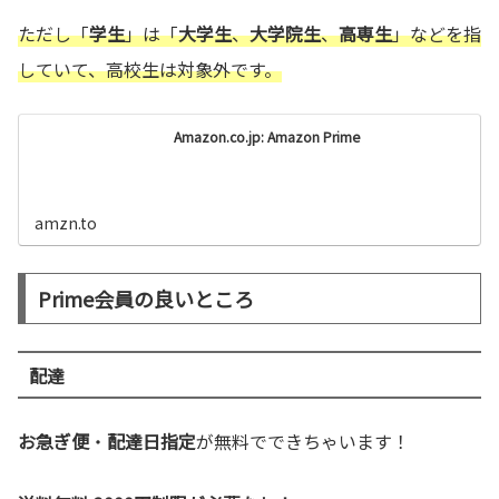
ただし「
学生
」は「
大学生
、
大学院生
、
高専生
」などを指
していて、高校生は対象外です。
Amazon.co.jp: Amazon Prime
amzn.to
Prime会員の良いところ
配達
お急ぎ便
・
配達日指定
が無料でできちゃいます！