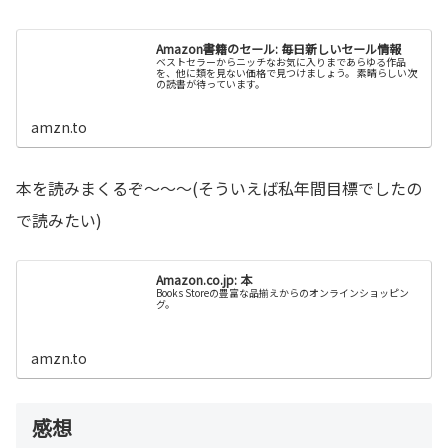
Amazon書籍のセール: 毎日新しいセール情報
ベストセラーからニッチなお気に入りまであらゆる作品
を、他に類を見ない価格で見つけましょう。 素晴らしい次
の読書が待っています。
amzn.to
本を読みまくるぞ～～～(そういえば私年間目標でしたの
で読みたい)
Amazon.co.jp: 本
Books Storeの豊富な品揃えからのオンラインショッピン
グ。
amzn.to
感想