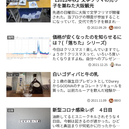
イベント
子を兼ねた大阪観光
先週の日曜日に大阪で文学フリマが開催
された。当ブログの積雲が参加すること
になっていて、交代で売り子を頼まれて
たので前日入りして大阪観光をすること
2022.09.29
88IO
にした。交通費は新幹線代をケチって行
き帰りバスを使ったので往復6,000円程
価格が安くなったのを知らせるに
専門
度。女性優先なのは良...
は？(「落ちた」シリーズ)
今日はクリスマス！楽しんでいますでし
ょうか？クリスマスって、いろいろ買い
たくなりますよね。自分へのプレゼント
や身近な人へのプレゼント。そんなとき
2021.12.25
Max
に使えるような話を今回はしていきま
す。AmazonAmazonってよくセールをし
白いゴディバと牛の乳
レビュー
ていますが、いつ...
２１歳の誕生日プレゼントとしてDurey
からGODIVAのチョコレートリキュールを
貰った。以前カルーアを飲んだ経験から
牛乳割りが安定だと判断して飲んでみる
ことにした。『ゴディバホワイトチョコ
2021.11.09
88IO
レートリキュールミルク割り』普段スタ
バで注文するメ...
新型コロナ感染レポ ４日目
日常
油断してるとスニークキルされそうな４
日目。今朝は起きるのが遅かった。ひど
い咳と鼻詰まりが何処かに行ったから