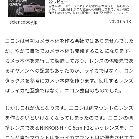
22レビュー
皆さんは「コピーライカ」と呼ばれるカメラをご存じだろ
うか。今回は日本がまだ戦後から復興しきれていない頃に
作られたカメラ、Nicca3F/Industar-22を紹介していこう
と思う。
2020.05.18
scienceboy.jp
ニコンは当初カメラ本体を作る会社ではありませんでした
が、やがて自社でカメラ本体も開発することになります。
カメラ本体を先行して製造しており、レンズの供給先であ
るキヤノンへの配慮もあったのか、ライカではなく、コン
タックスを参考にカメラ本体を作ります。使用するレンズ
はライカ社互換ではなく、ニコン独自のものでした。
しかしこれが仇となります。ニコンは両マウントのレンズ
を作らないといけなくなってしまったのです。ニコンの標
準レンズであるNIKKOR-H・C 5cm F2というレンズを、ニ
コンが自社マウント用をライカマウント用に優先させて生