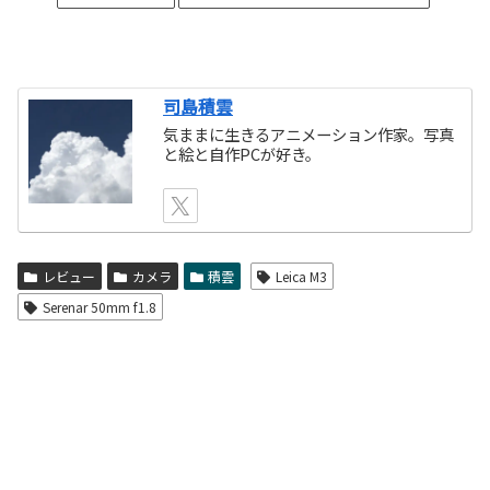
司島積雲
気ままに生きるアニメーション作家。写真
と絵と自作PCが好き。
レビュー
カメラ
積雲
Leica M3
Serenar 50mm f1.8