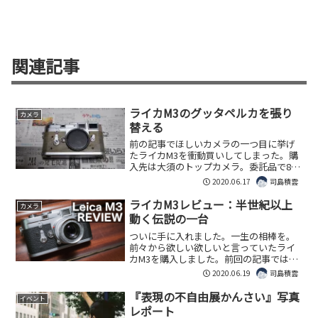
関連記事
ライカM3のグッタペルカを張り
カメラ
替える
前の記事でほしいカメラの一つ目に挙げ
たライカM3を衝動買いしてしまった。購
入先は大須のトップカメラ。委託品で8万
円ちょっとだった。中古カメラ市場の相
2020.06.17
司島積雲
場からすると一周り安価だった。まあ安
いのには理由があるわけで、このカメ
ライカM3レビュー：半世紀以上
カメラ
ラ、正面と背後の革（グ...
動く伝説の一台
ついに手に入れました。一生の相棒を。
前々から欲しい欲しいと言っていたライ
カM3を購入しました。前回の記事では革
の張替えを済ませました。今回は現像に
2020.06.19
司島積雲
出していたフィルムが返ってきたのでこ
のライカM3のファーストタッチレビュー
『表現の不自由展かんさい』写真
イベント
をしたいと思います。...
レポート