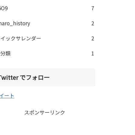
5O9
7
haro_history
2
クイックサレンダー
2
未分類
1
Twitter でフォロー
イート
スポンサーリンク