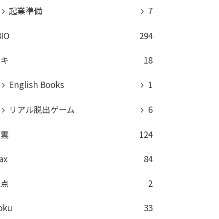
起業準備
7
8IO
294
ロキ
18
English Books
1
リアル脱出ゲーム
6
積雲
124
ax
84
原点
2
oku
33