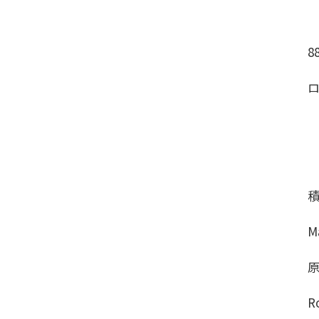
8
M
R