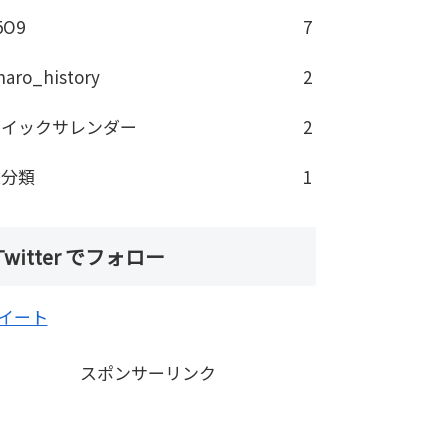
5O9
7
haro_history
2
クイックサレンダー
2
未分類
1
Twitter でフォロー
イート
スポンサーリンク