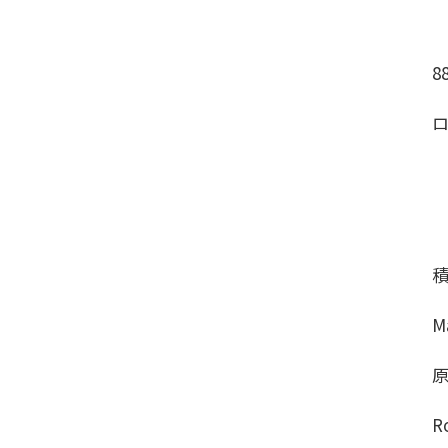
8
M
R