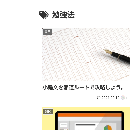
勉強法
専門
小論文を邪道ルートで攻略しよう。
2021.08.10
Du
88IO