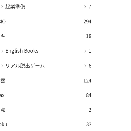
起業準備
7
8IO
294
ロキ
18
English Books
1
リアル脱出ゲーム
6
積雲
124
ax
84
原点
2
oku
33