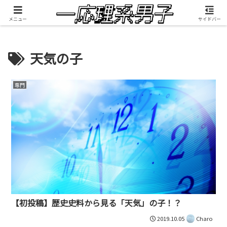
積雲が映像制作したMV『RANGEFINDER』公開中
メニュー
サイドバー
天気の子
専門
【初投稿】歴史史料から見る「天気」の子！？
2019.10.05
Charo