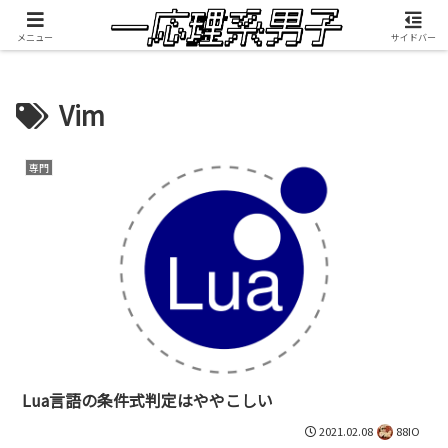
積雲が映像制作したMV『RANGEFINDER』公開中
メニュー
サイドバー
Vim
専門
Lua言語の条件式判定はややこしい
2021.02.08
88IO