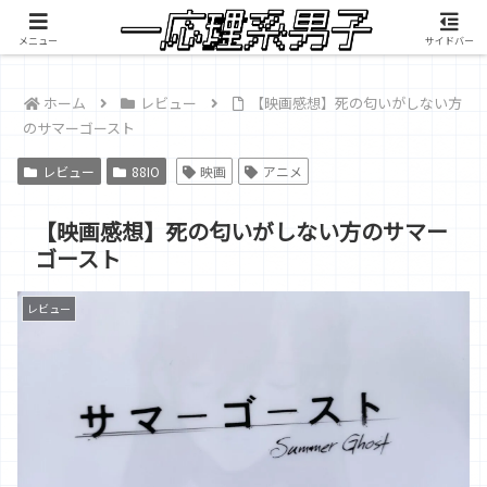
積雲が映像制作したMV『RANGEFINDER』公開中
メニュー
サイドバー
ホーム
レビュー
【映画感想】死の匂いがしない方
のサマーゴースト
レビュー
88IO
映画
アニメ
【映画感想】死の匂いがしない方のサマー
ゴースト
レビュー