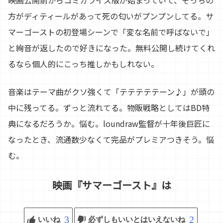
方がディティールがあって死の匂いがプンプンしてる。サ
マーゴーストの初登場シーンで「変な名前で呼ばないで」
と絢音が返したので好きになった。無料公開し続けてくれ
るなら個人的にこっち推しかもしれない。
音楽はテーマ曲がクソ強くて「テテテテテーン♪」が頭の
中に残ってる。ずっと流れてる。物販戦略としてはBD特
典になるだろうか。悩む。loundraw監督が十年後巨匠に
なったとき、流通数少なくて完品がプレミアつきそう。悩
む。
映画『サマーゴースト』は
3
2
いいね
必ずしもいいとはいえないね