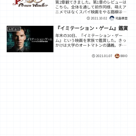
第2章観てきました。第1章のレビューは
こちら。全体を通して前作同様、萌えア
ニメではなくスパイ映画をやる路線はブ
レませんでした。流石。大きく設定が動
2021.10.02
司島積雲
いたのは共和国がケイバーライト爆弾を
実用化したこと。冒頭はこの爆破実験か
『イミテーション・ゲーム』鑑賞
レビュー
らスタートします。にし...
年末の30日、『イミテーション・ゲー
ム』という映画を家族で鑑賞した。きっ
かけは大学のオートマトンの講義。チュ
ーリング機械について触れた際に先生が
紹介していた。記憶は朧気だがウォッチ
2021.01.07
88IO
リストに入れていたらしい。この作品は
第二次世界大戦時、ドイツ...