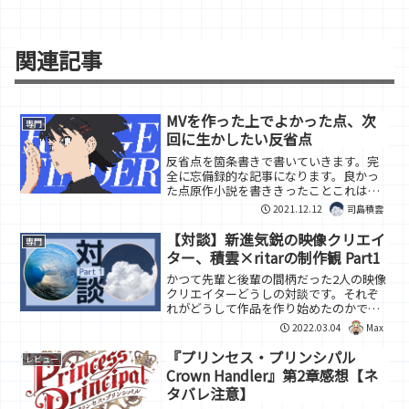
関連記事
MVを作った上でよかった点、次
専門
回に生かしたい反省点
反省点を箇条書きで書いていきます。完
全に忘備録的な記事になります。良かっ
た点原作小説を書ききったことこれはや
ってよかったことの一つですね。作曲の
2021.12.12
司島積雲
人と作りたい物語の共通認識が持てたこ
とと、音楽の方向性を調整しているとき
【対談】新進気鋭の映像クリエイ
専門
に引用ができたこと。そし...
ター、積雲×ritarの制作観 Part1
かつて先輩と後輩の間柄だった2人の映像
クリエイターどうしの対談です。それぞ
れがどうして作品を作り始めたのかであ
ったり、作品を作る上での苦労話、そし
2022.03.04
Max
て制作観について、お互いの思いを語っ
ています。ぜひ全部、見ていってくださ
『プリンセス・プリンシパル
レビュー
い。(Part3まで続...
Crown Handler』第2章感想【ネ
タバレ注意】