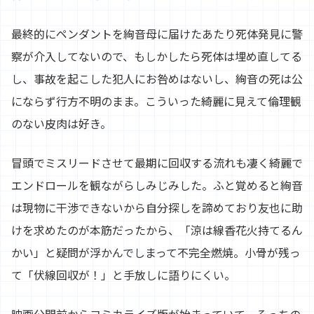
最終的にペンダントを絢音母に届けたあたり死体発見に警
察が介入してないので、もしかしたら死体は埋め直してる
し、事故を起こした犯人にお咎めはないし、絢音の死は公
にならず行方不明のまま。こういった綺麗に見えて倫理観
のない皮肉は好き。
冒頭でミスリードさせて最期に回収する流れも凄く綺麗で
エンドロールを観ながらしみじみした。ふと覚めると絢音
は現物に干渉できないから自分探しを諦めており友也に助
けを求めたのが本筋だったから、「涼は線香花火持てるん
かい」と疑問が浮かんでしまって不完全燃焼。小骨が残っ
て「伏線回収が！」と手放しに語りにくい。
映画公開前からコミカライズ版が始まっていて、そっちの