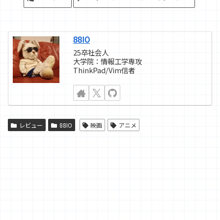
88IO
25卒社会人
大学院：情報工学専攻
ThinkPad/Vim信者
レビュー
88IO
映画
アニメ