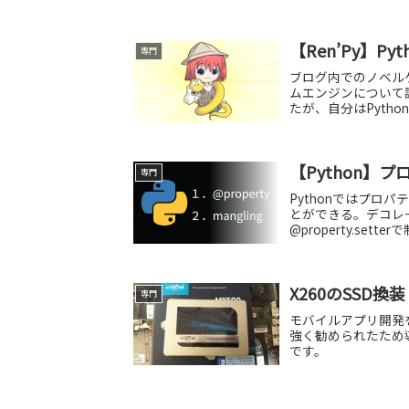
てい...
【Ren’Py】
専門
ブログ内でのノベル
ムエンジンについて
たが、自分はPytho
有力とな...
【Python】
専門
Pythonではプロ
とができる。デコレータ@
@property.set
X260のSSD換装
専門
モバイルアプリ開発を
強く勧められたため
です。