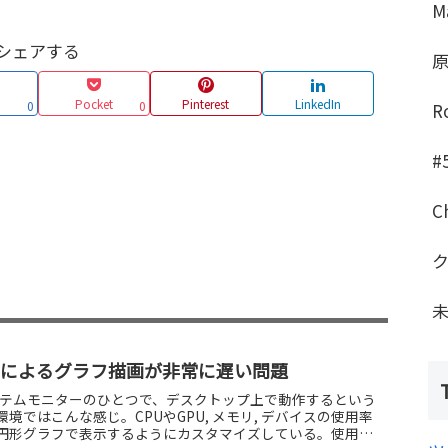
M
シェアする
Pocket
Pinterest
LinkedIn
0
0
R
#
C
airoによるグラフ描画が非常に遅い問題
xのシステムモニターのひとつで、デスクトップ上で動作するという
境ではこんな感じ。CPUやGPU, メモリ, デバイスの使用率
円形グラフで表示するようにカスタマイズしている。使用し