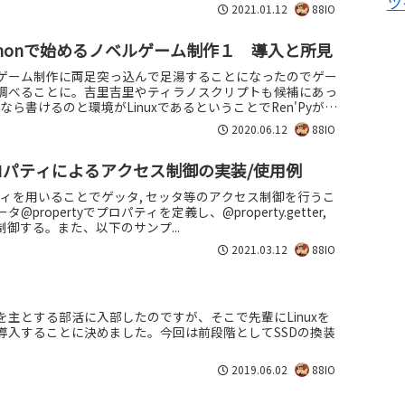
ツ
2021.01.12
88IO
Pythonで始めるノベルゲーム制作１ 導入と所見
ゲーム制作に両足突っ込んで足湯することになったのでゲー
調べることに。吉里吉里やティラノスクリプトも候補にあっ
nなら書けるのと環境がLinuxであるということでRen'Pyが最
2020.06.12
88IO
プロパティによるアクセス制御の実装/使用例
パティを用いることでゲッタ, セッタ等のアクセス制御を行うこ
propertyでプロパティを定義し、@property.getter,
terで制御する。また、以下のサンプ...
2021.03.12
88IO
主とする部活に入部したのですが、そこで先輩にLinuxを
導入することに決めました。今回は前段階としてSSDの換装
2019.06.02
88IO