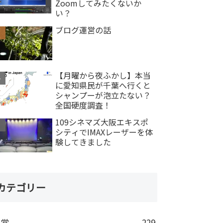
Zoomしてみたくないか
い？
ブログ運営の話
【月曜から夜ふかし】本当
に愛知県民が千葉へ行くと
シャンプーが泡立たない？
全国硬度調査！
109シネマズ大阪エキスポ
シティでIMAXレーザーを体
験してきました
カテゴリー
日常
229