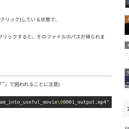
クリック)している状態で、
クリックすると、そのファイルのパスが得られま
「”」で囲われることに注意)
am_into_useful_movie
\0
0001_output.mp4"