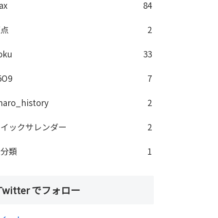
ax
84
原点
2
oku
33
5O9
7
haro_history
2
クイックサレンダー
2
未分類
1
Twitter でフォロー