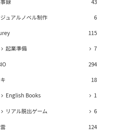
議事録
43
ビジュアルノベル制作
6
urey
115
起業準備
7
8IO
294
ロキ
18
English Books
1
リアル脱出ゲーム
6
積雲
124