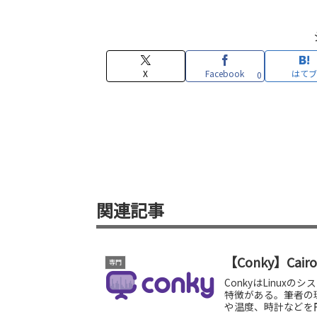
X
Facebook
はてブ
0
関連記事
【Conky】C
専門
ConkyはLinu
特徴がある。筆者の環
や温度、時計などを