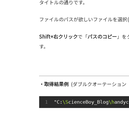
タイトルの通りです。
ファイルのパスが欲しいファイルを選択(
Shift+右クリック
で「
パスのコピー
」を
す。
・取得結果例
(ダブルクオーテーション
"C:
\S
cienceBoy_Blog
\h
andyc