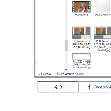
X
Faceboo