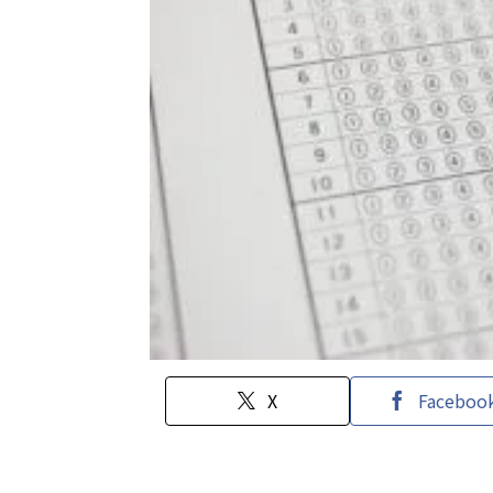
X
Faceboo