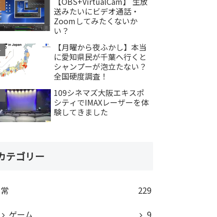
【OBS+VirtualCam】 生放
送みたいにビデオ通話・
Zoomしてみたくないか
い？
【月曜から夜ふかし】本当
に愛知県民が千葉へ行くと
シャンプーが泡立たない？
全国硬度調査！
109シネマズ大阪エキスポ
シティでIMAXレーザーを体
験してきました
カテゴリー
日常
229
ゲーム
9