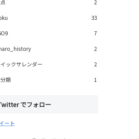
原点
2
oku
33
5O9
7
haro_history
2
クイックサレンダー
2
未分類
1
Twitter でフォロー
イート