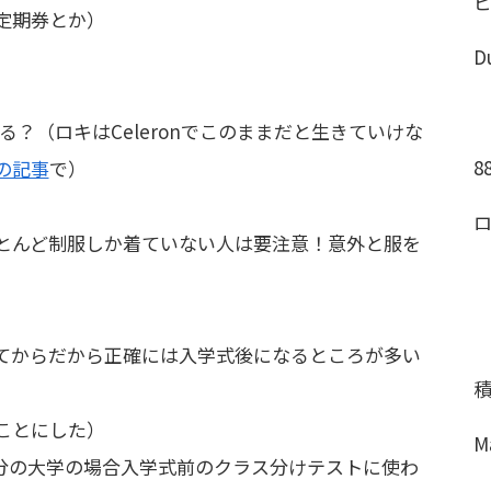
定期券とか）
D
？（ロキはCeleronでこのままだと生きていけな
8
の記事
で）
とんど制服しか着ていない人は要注意！意外と服を
てからだから正確には入学式後になるところが多い
ことにした）
M
自分の大学の場合入学式前のクラス分けテストに使わ