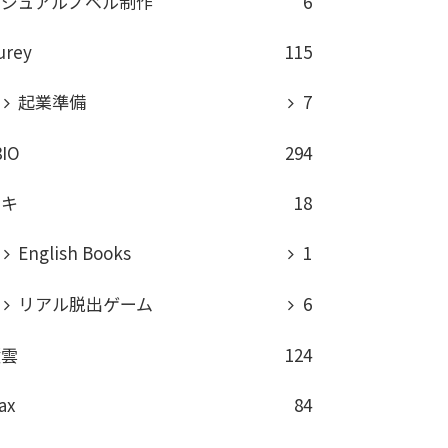
ビジュアルノベル制作
6
urey
115
起業準備
7
8IO
294
ロキ
18
English Books
1
リアル脱出ゲーム
6
積雲
124
ax
84