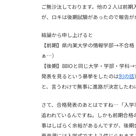
ご無沙汰しております。他の２人は前期
が、ロキは後期試験があったので報告が
結論から申し上げると
【前期】県内某大学の情報学部→不合格
ぁ…）
【後期】88IOと同じ大学・学部・学科
発表を見るという暴挙をしたのは
別の話
と、言うわけで無事に進路が決定したわ
さて、合格発表のあとはですね…「入学
追われているんですね。しかも前期合格
事はしばらく余裕があるんですが、後期
再来週には入学式ですよ？信じられます