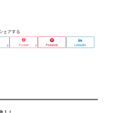
シェアする
Pocket
Pinterest
LinkedIn
0
0
告１！