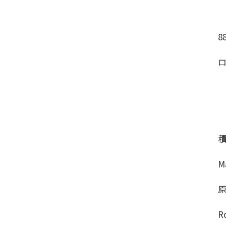
8
M
R