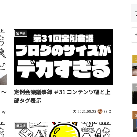
議事録
」～
定例会議議事録 ＃31 コンテンツ幅と上
部タグ表示
2021.09.23
rey
88IO
議事録