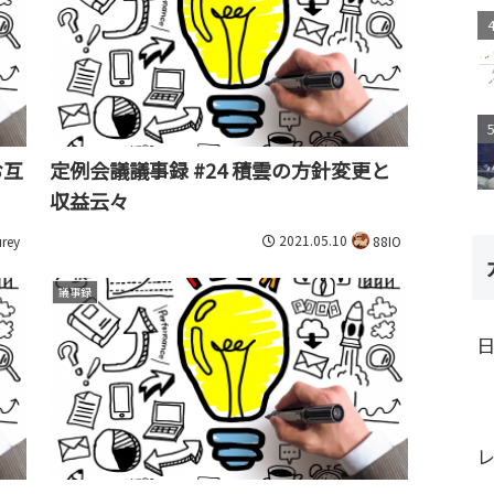
お互
定例会議議事録 #24 積雲の方針変更と
収益云々
2021.05.10
rey
88IO
議事録