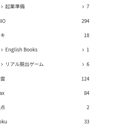
起業準備
7
8IO
294
ロキ
18
English Books
1
リアル脱出ゲーム
6
積雲
124
ax
84
原点
2
oku
33