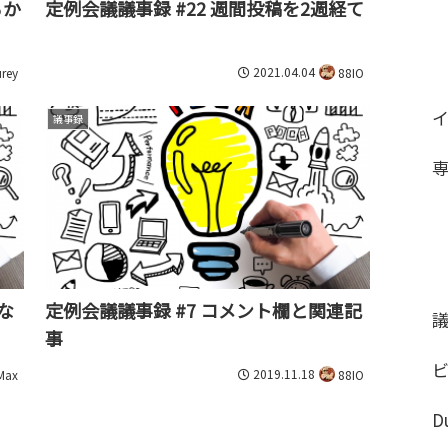
るか
定例会議議事録 #22 週間投稿を2週経て
2021.04.04
rey
88IO
議事録
な
定例会議議事録 #7 コメント欄と関連記
事
2019.11.18
Max
88IO
D