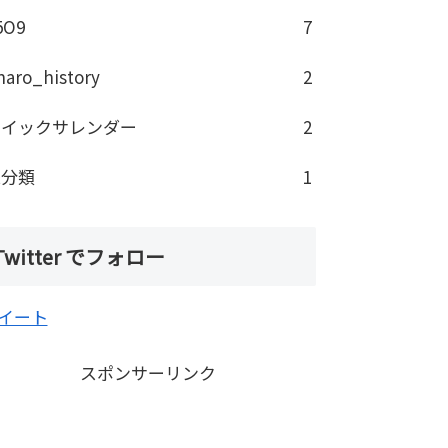
5O9
7
haro_history
2
クイックサレンダー
2
未分類
1
Twitter でフォロー
イート
スポンサーリンク