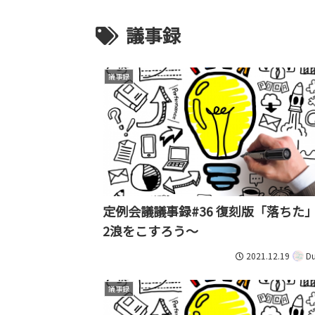
議事録
議事録
定例会議議事録#36 復刻版「落ちた
2浪をこすろう～
2021.12.19
Du
議事録