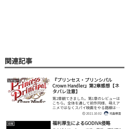
関連記事
『プリンセス・プリンシパル
レビュー
Crown Handler』第2章感想【ネ
タバレ注意】
第2章観てきました。第1章のレビューは
こちら。全体を通して前作同様、萌えア
ニメではなくスパイ映画をやる路線はブ
レませんでした。流石。大きく設定が動
2021.10.02
司島積雲
いたのは共和国がケイバーライト爆弾を
実用化したこと。冒頭はこの爆破実験か
福利厚生によるGODIVA侵略
日常
らスタートします。にし...