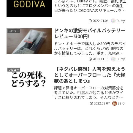
こんばんは、Dureyです。最近、福利厚生
という名のもとにブログメンバーの誕生
日が来るたびにGODIVAのリキュールを配
りまくっているブログ代表でございま
す。
2022.01.04
Durey
ドンキの激安モバイルバッテリー
レビュー
レビュー!300円!
ドン・キホーテで購入した300円のモバイ
ルバッテリーは、どれくらい実用的なの
かを検証してみました。重さ、充電速
度、実際の使用感、など、他のモバイル
2019.11.11
Durey
バッテリーと比較すると…。
【ネタバレ感想】人智を越えよう
レビュー
としてオーバーフローした『大怪
獣のあとしまつ』
課題で算術オーバーフローの対策部分を
考えていた。桁溢れが起こると値がマイ
ナスに振り切れてしまう。そんなとき土
曜日に友人から薦められたので『大怪獣
2022.02.07
88IO
のあとしまつ』を観てきた。「怪獣の死
体また二次災害をどう処理するか」とい
うコンセプトは面白くて、...