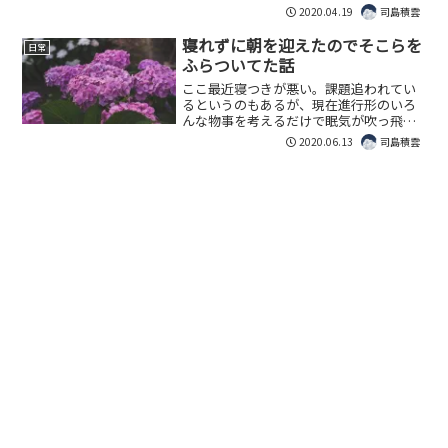
カメラ本体やレンズのレビューではな
2020.04.19
司島積雲
く、本カメラに搭載されている、「フィ
ルムシミュレーション」の一つ、「クラ
寝れずに朝を迎えたのでそこらを
日常
シック...
ふらついてた話
ここ最近寝つきが悪い。課題追われてい
るというのもあるが、現在進行形のいろ
んな物事を考えるだけで眠気が吹っ飛ん
でしまうのが原因かもしれない。そして
2020.06.13
司島積雲
ついに今日、何のこともなく完徹してし
まった。完徹は言い過ぎだとしても数十
分ぐらいしか寝てないと思...