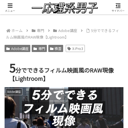
積雲が映像制作したMV『RANGEFINDER』公開中
メニュー
サイドバー
ホーム
専門
Adobe講座
5分でできるフィ
ルム映画風のRAW現像【Lightroom】
Adobe講座
専門
積雲
X-Pro3
5
分でできるフィルム映画風のRAW現像
【Lightroom】
Adobe講座