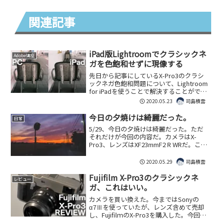
関連記事
iPad版Lightroomでクラシックネ
Adobe講座
ガを色飽和せずに現像する
先日から記事にしているX-Pro3のクラシ
ックネガ色飽和問題について、Lightroom
for iPadを使うことで解決することができ
たので紹介する。
2020.05.23
司島積雲
今日の夕焼けは綺麗だった。
日常
5/29、今日の夕焼けは綺麗だった。ただ
それだけが今回の内容だ。カメラはX-
Pro3、レンズはXF23mmF2 R WRだ。これ
らの画像はRAWで撮影し、Lightroomで
読み込みプロファイルVelviaを選択したの
2020.05.29
司島積雲
ち、コントラスト等を調...
Fujifilm X-Pro3のクラシックネ
レビュー
ガ、これはいい。
カメラを買い換えた。今まではSonyの
α7Ⅲを使っていたが、レンズ含めて売却
し、FujifilｍのX-Pro3を購入した。今回は