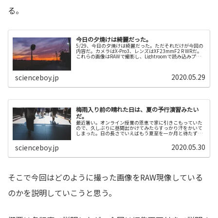
る。
今日の夕焼けは綺麗だった。
5/29、今日の夕焼けは綺麗だった。ただそれだけが今回の
内容だ。カメラはX-Pro3、レンズはXF23mmF2 R WRだ。
これらの画像はRAWで撮影し、Lightroomで読み込みプロ
ファイルVelviaを選択したのち、コントラスト等を調...
2020.05.29
scienceboy.jp
梅雨入り前の晴れた日は、夏の予行演習みたい
だ。
最近暑い。オンライン授業の恩恵で家に引きこもっていた
ので、久しぶりに昼間出かけてみたらすっかり汗をかいて
しまった。日の長さでいえばもう夏至を一か月と待たずに
迎えるわけで、日の光に睡眠を妨害されたり（極度の夜型
なので）、まだ明るい時間に晩飯を...
2020.05.30
scienceboy.jp
そこで今回はどのように撮った画像をRAW現像している
のかを説明していこうと思う。