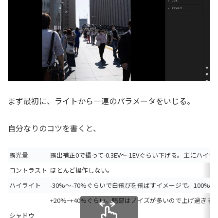
まず最初に、ライトから一連のパラメータをいじる。
自分なりのコツを書くと、
露光量
露出補正0で撮って-0.3EV〜-1EVぐらい下げる。主にハ
コントラスト
ほとんど操作しない。
ハイライト
-30%〜-70%ぐらいで白飛びを飛ばすイメージで。100
+20%~+40%ぐらい。暗部はノイズが多いので上げ過ぎる
シャドウ